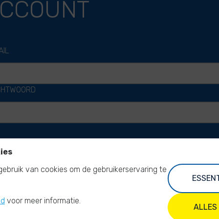
CCOUNT
AIL
HTWOORD
AANMELDEN
ies
ebruik van cookies om de gebruikerservaring te
ESSENT
id
voor meer informatie.
ALLES