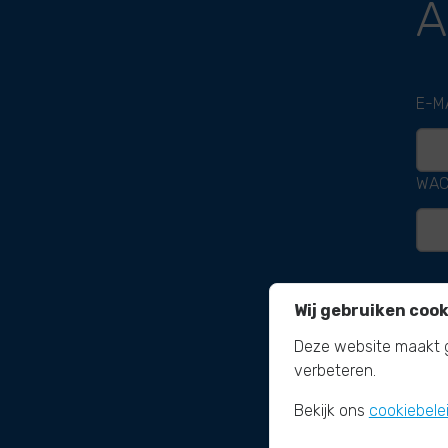
A
E-M
WAC
Wij gebruiken cook
Deze website maakt g
verbeteren.
Bekijk ons
cookiebele